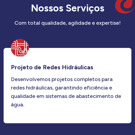
N
o
s
s
o
s
S
e
r
v
i
ç
o
s
Com total qualidade, agilidade e expertise!
Projeto de Redes Hidráulicas
Desenvolvemos projetos completos para
redes hidráulicas, garantindo eficiência e
qualidade em sistemas de abastecimento de
água.