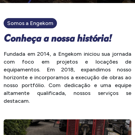
Somos a Engekom
C
o
n
h
e
ç
a
a
n
o
s
s
a
h
i
s
t
ó
r
i
a
!
Fundada em 2014, a Engekom iniciou sua jornada
com foco em projetos e locações de
equipamentos. Em 2018, expandimos nosso
horizonte e incorporamos a execução de obras ao
nosso portfólio. Com dedicação e uma equipe
altamente qualificada, nossos serviços se
destacam.