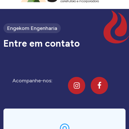
Engekom Engenharia
E
n
t
r
e
e
m
c
o
n
t
a
t
o
Acompanhe-nos: