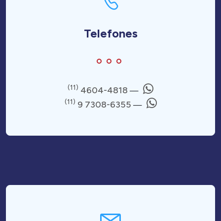
Telefones
(11)
4604-4818
—
(11)
9 7308-6355
—