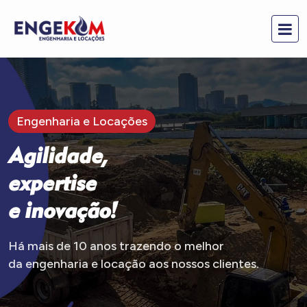
Engenharia e Locações
A
g
i
l
i
d
a
d
e
,
e
x
p
e
r
t
i
s
e
e
i
n
o
v
a
ç
ã
o
!
Há mais de 10 anos trazendo o melhor
da engenharia e locação aos nossos clientes.