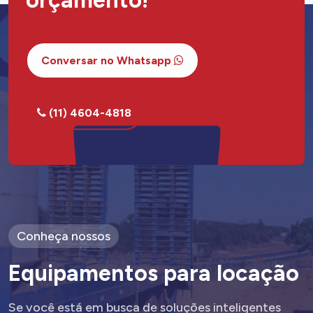
Conversar no Whatsapp
(11) 4604-4818
Conheça nossos
E
q
u
i
p
a
m
e
n
t
o
s
p
a
r
a
l
o
c
a
ç
ã
o
Se você está em busca de soluções inteligentes