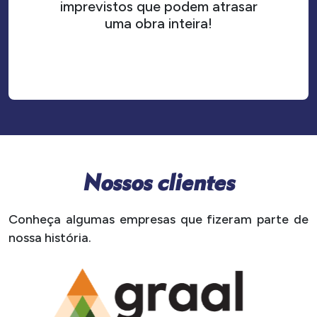
imprevistos que podem atrasar
uma obra inteira!
N
o
s
s
o
s
c
l
i
e
n
t
e
s
Conheça algumas empresas que fizeram parte de
nossa história.