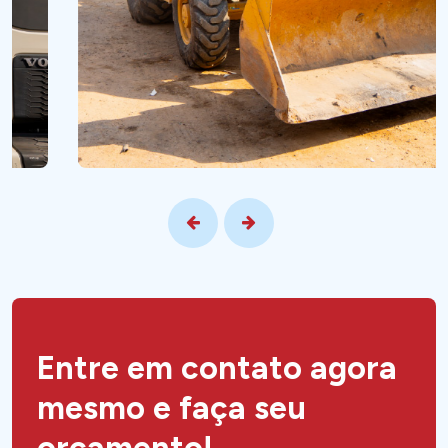
E
n
t
r
e
e
m
c
o
n
t
a
t
o
a
g
o
r
a
m
e
s
m
o
e
f
a
ç
a
s
e
u
o
r
ç
a
m
e
n
t
o
!